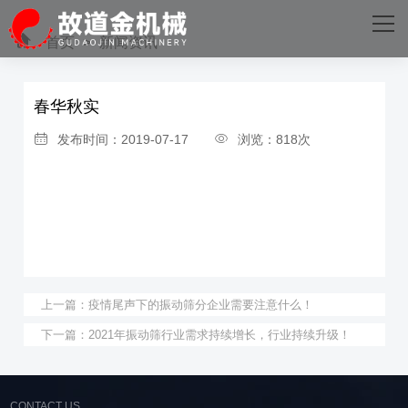
网站首页
首页
>
新闻资讯
关于我们
春华秋实
主营产品
发布时间：2019-07-17
浏览：818次
成功案例
星空官方站线网站
新闻资讯
星空（中国）
上一篇：
疫情尾声下的振动筛分企业需要注意什么！
下一篇：
2021年振动筛行业需求持续增长，行业持续升级！
CONTACT US