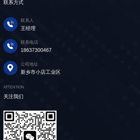
在筛面上受到连续抛掷，从而实现固体颗粒与液
产品筛体强度高，坚实耐用，可长时间高强度稳
联系方式
求。 在建筑行业中，脱水筛被广泛应用于砂
体之间的分离。 脱水筛筛板采用模块式设
定作业。另外，该直线筛设备维护保养便捷，只
石料厂的水洗砂脱水处理。水洗砂在生产过程中
计，无需螺栓即可安装，维护更换便捷，仅需要
需要定期检查、清洁、添加润滑油，即可保证振
需要去除表面的泥土和杂质，这时候就需要用脱
联系人
3-5分钟即可完成筛板更换，显著减少了停机维护
动筛的正常运行和使用寿命。 绿色节能，引
水筛，通过脱水筛对物料进行处理，可以确保砂
王经理
的时间。其筛网具备自清洁功能，可轻松清除粘
领未来 追求筛分效率的同时，故道金机械也
子的质量符合建筑要求，为建筑工程提供高质量
附在筛网上的物料，预防筛料堵网。此外，脱水
积极响应国家环保政策，部分直线筛筛体采用全
联系电话
的建筑材料。 在食品行业中，脱水筛可以用
筛还配备了橡胶隔振弹簧作为减震装置，很好地
封闭设计，降低噪音与粉尘污染，为构建绿色建
18637300467
于水果、蔬菜沥水，还可以用于果汁、酒类、调
降低设备运行时产生的噪音，为用户创造更加舒
材产业贡献力量。 如今，故道金机械直线筛
味品等液态食品的过滤和分离，为后续食材储
适的工作环境。 脱水筛体积相对较小，单位
已广泛应用于各类建材物料的筛分作业中，成为
公司地址
存、运输及使用提供便利。 ▲故道金机械双
面积处理量大，可够满足多种物料的脱水作业的
了众多建材企业的信赖之选。如果您也希望提升
新乡市小店工业区
层高频脱水振动筛 说了这么多，相信大家对
要求，支持24小时不间断的连续干排作业，提升
建材物料的筛分效率，欢迎随时星空（中国），
脱水筛的重要性有了更加清晰地认识，在产品采
生产线脱水效率。 ▲脱水振动筛 脱水筛
故道金机械将提供高质量的产品，竭诚为您服
ATTENTION
购时，也一定要擦亮眼睛。故道金机械深耕振动
适用于金属矿山、非金属矿山以及煤矿等领域的
务！
关注我们
筛分行业多年，拥有丰富的生产经验和出色的技
尾矿处理。通过脱水筛的处理，尾矿的含水量大
术实力，我们生产的脱水筛产品，品质稳定，生
大降低，干排效果好，为矿山企业带来了显著的
产效率高，使用维护便利，能够满足不同行业，
经济效益和社会效益。脱水筛同样适用于电力、
不同客户的多样化需求，助力生产提效。
制糖、制盐、污水厂等领域，助力对细颗粒物料
的干湿分级、脱水、脱介、脱泥。