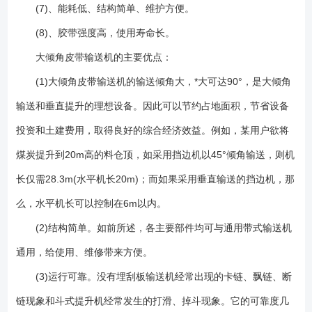
有:1.使输送带具有足够的张力,保证输送带和传动滚筒间不打滑。2.***输送
(7)、能耗低、结构简单、维护方便。
带在各支承间的垂度,使输送机正常运转。本系列采用螺旋拉紧装置。
(8)、胶带强度高，使用寿命长。
11.机架、头部漏斗、头部护罩、导料槽、中间架、中间架支腿等：在输送
大倾角皮带输送机的主要优点：
机中分别起支承、防尘和导料作用。本系列中间架支腿有低式、中式和高
式三种。下水平段和倾斜只配用低式中间架支腿,而上下水平段根据不同的
(1)大倾角皮带输送机的输送倾角大，*大可达90°，是大倾角
头架(低式、中式和高式头架)分别配用不同的中间架支腿(低式、中式和高
输送和垂直提升的理想设备。因此可以节约占地面积，节省设备
式中间架支腿)。 1、 尾架（带张紧装置） 2、尾架 3、挡边输送带
4、导料槽 5、凹弧段支架 6、压带轮 7、改向轮 8、中间架 9、中间架支
投资和土建费用，取得良好的综合经济效益。例如，某用户欲将
架 10、凸弧段支架 11、凸弧段改向轮12、头架 13、拍打器 14、头罩
煤炭提升到20m高的料仓顶，如采用挡边机以45°倾角输送，则机
15、驱动辊（含动力） 16、下料斗 （1）依照产品结构中基本布置形
长仅需28.3m(水平机长20m)；而如果采用垂直输送的挡边机，那
式选取合适的工艺结构； （2）设备常用材质有碳钢与不锈钢等；
（3）常用的皮带材质有天然橡胶、PVC橡胶等； （4）设备结构可做
么，水平机长可以控制在6m以内。
成密封与敞开两种；
(2)结构简单。如前所述，各主要部件均可与通用带式输送机
通用，给使用、维修带来方便。
(3)运行可靠。没有埋刮板输送机经常出现的卡链、飘链、断
链现象和斗式提升机经常发生的打滑、掉斗现象。它的可靠度几