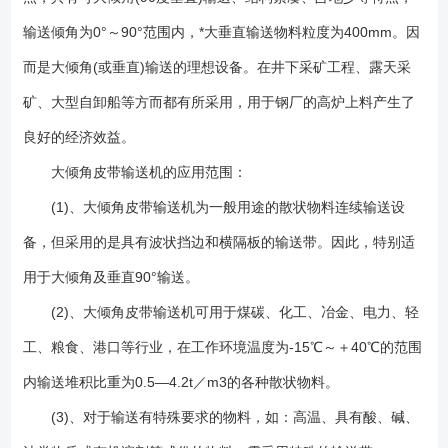
械化带式输送机输送物料、总体投资费用低，约节约投资费用20％～
30％。 (3)、该机型与普通带式输送机、斗式提升机、刮板输送机比
输送倾角为0°～90°范围内，*大垂直输送物料粒度为400mm。因
较，其综合技术性能优越。 (4)、输送量大，垂直提升高度可达
而是大倾角(或垂直)输送的理想设备。在井下采矿工程、露天采
500m。 (5)、在垂直输送物料时，物料粒度可达300mm。 (6)、从
矿、大型自卸船等方而都有所采用，用于钢厂的高炉上料产生了
水平到倾斜(或垂直)能平稳过渡。 (7)、能耗低、结构简单、维护方
便。 (8)、胶带强度高，使用寿命长。 大倾角皮带输送机的主要优
良好的经济效益。
点： (1)大倾角皮带输送机的输送倾角大，*大可达90°，是大倾角输送
大倾角皮带输送机的应用范围：
和垂直提升的理想设备。因此可以节约占地面积，节省设备投资和土建费
用，取得良好的综合经济效益。例如，某用户欲将煤炭提升到20m高的料
(1)、大倾角皮带输送机为一般用途的散状物料连续输送设
仓顶，如采用挡边机以45°倾角输送，则机长仅需28.3m(水平机长20m)；
备，但采用的是具有波状挡边和横隔板的输送带。因此，特别适
而如果采用垂直输送的挡边机，那么，水平机长可以控制在6m以内。
用于大倾角及垂直90°输送。
(2)结构简单。如前所述，各主要部件均可与通用带式输送机通用，给使
用、维修带来方便。 (3)运行可靠。没有埋刮板输送机经常出现的卡
(2)、大倾角皮带输送机可用于煤碳、化工、冶金、电力、轻
链、飘链、断链现象和斗式提升机经常发生的打滑、掉斗现象。它的可靠
工、粮食、港口等行业，在工作环境温度为-15℃～＋40℃的范围
度几乎与通常带式输送机相等。 (4)运行平稳、噪声小。 (5)由于不
存在装料时的挖掘阻力和运行时物料的内摩擦、外摩擦阻力，因此能耗
内输送堆积比重为0.5—4.2t／m3的各种散状物料。
小。例如，在鲁南化肥厂使用的两台提升高度各为19.28m、输送能力各为
(3)、对于输送有特殊要求的物料，如：高温、具有酸、碱、
25t／h的输送碎煤的垂直挡边机，其每台的装机功率仅4kW，而被它们所