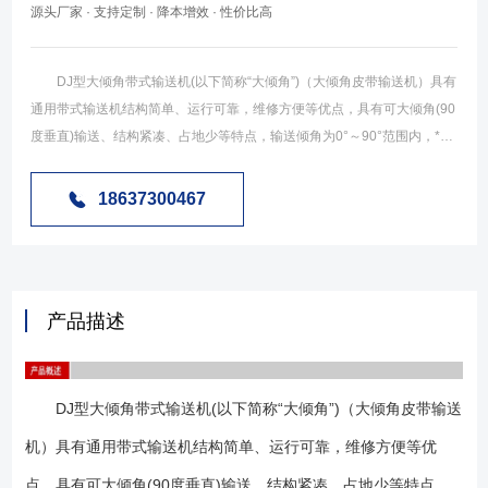
源头厂家 · 支持定制 · 降本增效 · 性价比高
DJ型大倾角带式输送机(以下简称“大倾角”)（大倾角皮带输送机）具有
通用带式输送机结构简单、运行可靠，维修方便等优点，具有可大倾角(90
度垂直)输送、结构紧凑、占地少等特点，输送倾角为0°～90°范围内，*大
垂直输送物料粒度为400mm。因而是大倾角(或垂直)输送的理想设备。在
井下采矿工程、露天采矿、大型自卸船等方而都有所采用，用于钢厂的高
18637300467
炉上料产生了良好的经济效益。 大倾角皮带输送机的应用范围：
(1)、大倾角皮带输送机为一般用途的散状物料连续输送设备，但采用的是
具有波状挡边和横隔板的输送带。因此，特别适用于大倾角及垂直90°输
送。 (2)、大倾角皮带输送机可用于煤碳、化工、冶金、电力、轻工、
产品描述
粮食、港口等行业，在工作环境温度为-15℃～＋40℃的范围内输送堆积比
重为0.5—4.2t／m3的各种散状物料。 (3)、对于输送有特殊要求的物
料，如：高温、具有酸、碱、油类物质或有机溶剂等成份的物料，需采用
DJ型大倾角带式输送机(以下简称“大倾角”)（大倾角皮带输送
特殊的输送带。 (4)、输送倾角为0°～90°范围内，*大垂直输送物料粒
度为400mm。 (1)、可大倾角输送散状物料，能大量节省设备占地面
机）具有通用带式输送机结构简单、运行可靠，维修方便等优
积，彻底解决普通、花纹带式输送机所不能达到的输送角度。 (2)、机
点，具有可大倾角(90度垂直)输送、结构紧凑、占地少等特点，