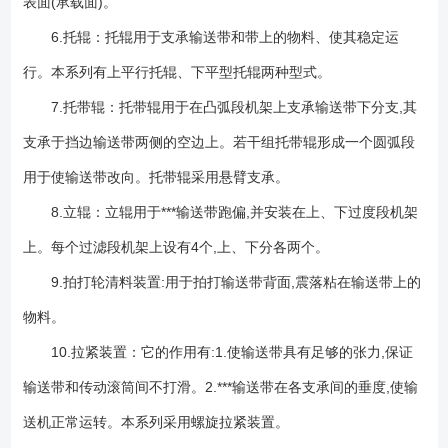
表面(承载面)。
6.托辊：托辊用于支承输送带和带上的物料、使其稳定运
行。本系列有上平行托辊、下平型托辊两种型式。
7.托带辊：托带辊用于在凸弧段机架上支承输送带下分支,其
支承于挡边输送带两侧的空边上。若干组托带辊形成一个圆弧段
用于使输送带改向。托带辊采用悬臂支承。
8.立辊：立辊用于***输送带跑偏,并安装在上、下过度段机架
上。每个过滤段机架上设有4个,上、下分各两个。
9.拍打轮清料装置:用于拍打输送带背面,震落粘在输送带上的
物料。
10.拉紧装置：它的作用有:1.使输送带具有足够的张力,保证
输送带和传动滚筒间不打滑。2.***输送带在各支承间的垂度,使输
送机正常运转。本系列采用螺旋拉紧装置。