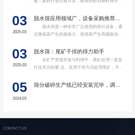
败！建材行业日新月异，精准的砂石物料筛分工
具成为了确保工程质量，提升生产效率的关键。
03
故道金机械，深耕振动筛分领域三十载，推出多
脱水筛应用领域广，设备采购推荐选择实力厂家
款高质量直线筛设备，以稳定的筛分质量，强大
脱水筛是一种非常广泛使用的筛分设备，通
的处理能力，提供建材砂石物料筛分解决方
2025-03
过激振器产生的激振力，使筛面产生高频振动，
案。 ▲故道金机械直线振动筛 布局合
物料在筛面上受到连续抛掷，从而实现固体颗粒
理，精准分级 故道金机械拥有强大的技术团
03
与液体之间的分离。在多个行业中，脱水筛都发
脱水筛：尾矿干排的得力助手
队，产品设计时考虑机械结构、动力学特性和操
挥着不可或缺的作用。故道金机械带大家一起了
在矿产资源开发与利用中，尾矿处理一直是
作便捷性，其生产的直线筛产品使用时，物料在
解。 ▲故道金机械单层高频脱水振动筛
2025-03
行业关注的重 点。采用干排方式处理尾矿，不仅
筛面快速且均匀分布，筛孔不堵塞，筛分效率
在采矿业中，脱水筛经常被用于尾矿和精矿的脱
可节约企业生态环境治理资金，减少节能减排和
高，筛分精度高，为建材产品带来稳定可靠的质
水处理。选矿完成后，尾矿处理过程中需要脱水
05
尾矿库维护费用，还可回收尾矿中的有价成分，
量提升。 智能调控，灵活应对 故道金机
筛分破碎生产线已经安装完毕，调试生产中
筛协助去除多余的水分，以便于尾矿的堆放或再
提高企业经济效益。尾矿干排过程中，少不了振
械直线筛可加装plc控制系统，实现远程操控。用
利用；在精矿进行进一步加工前，也需要通过脱
动筛分设备的助力，脱水筛，凭借强大的性能优
2024-03
户可根据实际需求轻松调整振幅、频率等筛分参
水筛进行脱水处理，以提高其品质和后续加工效
势，成为了尾矿干排系统中经常使用的明星产
数，使故道金机械直线筛能够轻松应对不同材质
率。 在煤炭行业中，脱水筛主要用于煤泥的
品。 ▲脱水振动筛 脱水筛，专为处理含
与粒度的筛分挑战，提升筛分效率。 坚实耐
脱水处理。煤泥是煤炭洗选过程中的副产品，含
水物料而生，该设备通过激振器产生的激振力，
用，维护省心 故道金机械直线振动筛优选高
有大量的水分，使用脱水筛进行处理，可以将煤
使筛面产生高频振动，含水物料进入振动筛后，
CONTACT US
质量材料，生产环节层层把控，生产出的振动筛
泥中的水分去除，使其达到后续加工的要