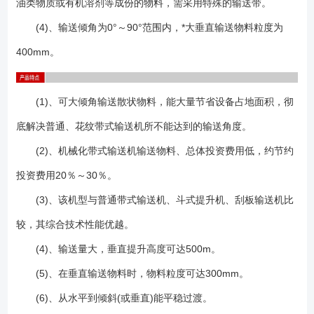
油类物质或有机溶剂等成份的物料，需采用特殊的输送带。
取代的四台原有埋刮板输送机的总装机功率为44kW。 (6)垂直挡边机
还可以在机头和机尾设置任意长度的水平输送段，便于和其他设备衔接。
(4)、输送倾角为0°～90°范围内，*大垂直输送物料粒度为
（7）结构灵活多样，可根据现场工艺的不同设计出不同的结构（图下
400mm。
图）。 1.波状挡边输送带：在输送机中起曳引和承载作用。波状挡
边、横隔板和基带形成了输送物料的"闸"形容器,从而实现大倾角输
送。 2.驱动装置：是输送机中的动力部分。系由Y系列电动机,ZJ型轴
(1)、可大倾角输送散状物料，能大量节省设备占地面积，彻
装式减速器,楔块式逆止器组成。 3.传动滚筒：是动力传递的主要部件,
底解决普通、花纹带式输送机所不能达到的输送角度。
输送带借其与传动滚筒之间的摩擦力而运行。本系列传动滚筒有胶面和光
面之分,胶面滚筒是为了增加滚筒和输送带之间的附着力。 4.改向滚
(2)、机械化带式输送机输送物料、总体投资费用低，约节约
筒：用于改变输送带的运行方向。改向滚筒用于输送带下表面(非承载
投资费用20％～30％。
面)。 5.压带轮：用于改变输送带的运行方向,压带轮用于输送带上表面
(承载面)。 6.托辊：托辊用于支承输送带和带上的物料、使其稳定运
(3)、该机型与普通带式输送机、斗式提升机、刮板输送机比
行。本系列有上平行托辊、下平型托辊两种型式。 7.托带辊：托带辊
较，其综合技术性能优越。
用于在凸弧段机架上支承输送带下分支,其支承于挡边输送带两侧的空边
(4)、输送量大，垂直提升高度可达500m。
上。若干组托带辊形成一个圆弧段用于使输送带改向。托带辊采用悬臂支
承。 8.立辊：立辊用于***输送带跑偏,并安装在上、下过度段机架上。
(5)、在垂直输送物料时，物料粒度可达300mm。
每个过滤段机架上设有4个,上、下分各两个。 9.拍打轮清料装置:用于
(6)、从水平到倾斜(或垂直)能平稳过渡。
拍打输送带背面,震落粘在输送带上的物料。 10.拉紧装置：它的作用