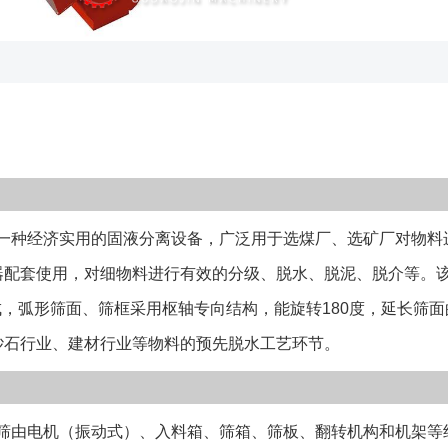
的预先脱水工艺
箱、筛箱、筛板
锐的棱边对煤泥
水分的悬殊，弧
形筛）。可翻转
延长使用寿命，
应用。 1、该
种经济实用的固液分离设备，广泛用于选煤厂、选矿厂对物料
打弧形筛等类型；
种； 3、筛板
配套使用，对细物料进行有效的分级、脱水、脱泥、脱介等。该
器，以达到物料
构成，弧形筛面、筛框采用枢轴专向结构，能旋转180度，延长筛
注意空间尺寸是
砂石行业、建材行业等物料的预先脱水工艺环节。
型； 3、请注
局限以上型号，
仔细对照零部件
由电机（振动式）、入料箱、筛箱、筛板、翻转机构和机架等