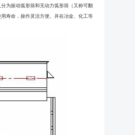
或破损； （3）按照装配图依次将各个零部件组装
又分为振动弧形筛和无动力弧形筛（又称可翻
如与脱水筛配套使用的弧形筛安装时请注意保证筛机
使用寿命，操作灵活方便。并在冶金、化工等
，以免工作中发生干涉碰撞； （5）如振动结构的
后卸下电机风罩，注意电机转向； （1）可翻转弧
意脱水的效果，如发现跑粗磨损严重等现象需要将入料
下位置来提高筛网的使用效果。 （2）振动弧形筛
整振动电机的偏心块的夹角大小来改变激振力的大
网、橡胶弹簧等均为易损件，需要定期检查，如有损
免影响使用效果；