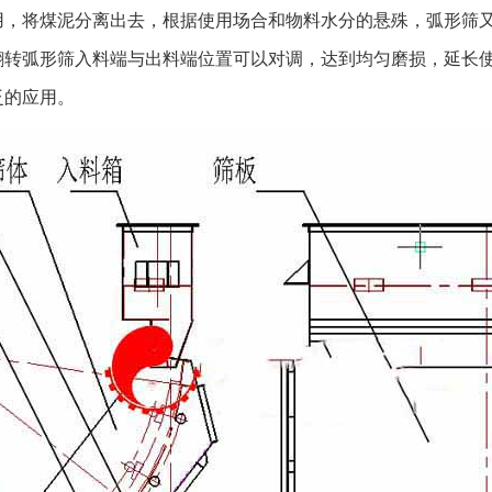
输过程中有碰撞
用，将煤泥分离出去，根据使用场合和物料水分的悬殊，弧形筛
牢固； （4）
翻转弧形筛入料端与出料端位置可以对调，达到均匀磨损，延长
与弧形筛的距离
泛的应用。
弧形筛，安装好
形筛在使用中注
端与出料端对换
的振动效果可调
小； （3）筛
坏请及时更换以