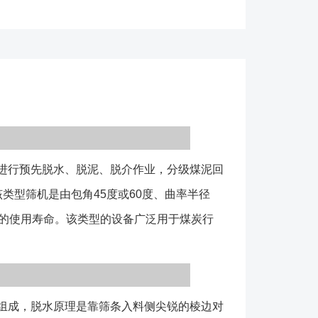
环节。 HS系列弧形筛由电机（振动式）、入料
、翻转机构和机架等组成，脱水原理是靠筛条入料侧尖
水的切割作用，将煤泥分离出去，根据使用场合和物料
形筛又分为振动弧形筛和无动力弧形筛（又称可翻转弧
弧形筛入料端与出料端位置可以对调，达到均匀磨损，
操作灵活方便。并在冶金、化工等行业也得到了广泛的
类型设备常用的有振动弧形筛，翻转弧形筛、击
进行预先脱水、脱泥、脱介作业，分级煤泥回
 2、弧形筛的包角常用的有60度和45度两
常用为不锈钢条缝筛板； 4、设备可配用布料
类型筛机是由包角45度或60度、曲率半径
均匀分布的效果； 1、选用该类型翻转弧形筛时应
面的使用寿命。该类型的设备广泛用于煤炭行
否允许； 2、基础可做成预埋铁或地脚螺栓两种类
明含入料箱与不含入料箱两种情况； 4、设备不
可以非标设计； （1）收到货物后请按照发货清单
的数量是否一致； （2）检查各个零部件是否在运
组成，脱水原理是靠筛条入料侧尖锐的棱边对