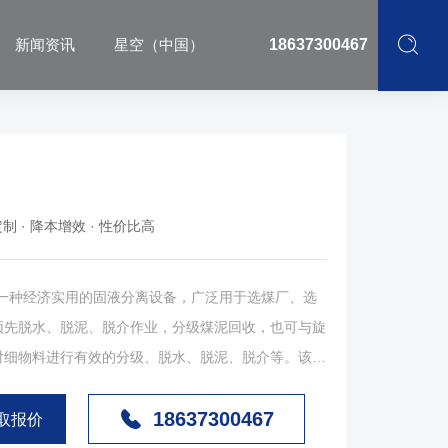
新闻资讯
星空（中国）
18637300467
制 · 降本增效 · 性价比高
种经济实用的固液分离设备，广泛用于选煤厂、选
预先脱水、脱泥、脱介作业，分级煤泥回收，也可与旋
对细物料进行有效的分级、脱水、脱泥、脱介等。该类
5度或60度、曲率半径2030mm筛箱构成，弧形筛
18637300467
专向结构，能旋转180度，延长筛面的使用寿命。该
取报价
用于煤炭行业、造纸行业、砂石行业、建材行业等物料