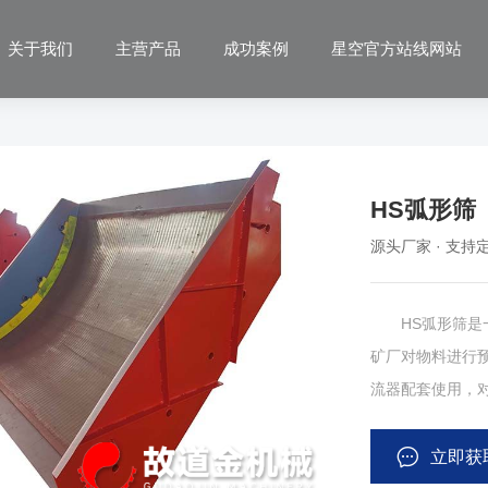
关于我们
主营产品
成功案例
星空官方站线网站
HS弧形筛
源头厂家 · 支持定
HS弧形筛是一
矿厂对物料进行
流器配套使用，
型筛机是由包角4
面、筛框采用枢轴
立即获
类型的设备广泛