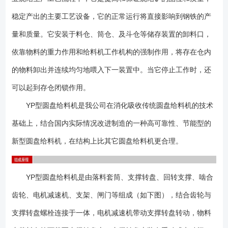
扇形调节闸门的结构，使其结构更加简洁可靠； 3、改进了盘面上衬板
和套筒的设计，使其可在正常工作时方便的更换衬板，大大减轻了更换衬
稳定产出的主要工艺设备，它的正常运行将直接影响到钢铁的产
板的工作量，增加了工作效率； 4、采用大直径回转支承结构，承载能
量和质量。它安装于料仓、筒仓、及斗仓等储存装置的卸料口，
力特别大，寿命长； 5、传动机构是依靠本公司多年从事减速器设计制
依靠物料的重力作用和给料机工作机构的强制作用，将存在仓内
造的丰富经验，并结合圆盘料机的实际工况，专门为其量身定做的专用减
速器。全部采用高精度的硬齿面齿轮，传动效率高，运行噪声低，使用寿
的物料卸出并连续均匀地喂入下一装置中。当它停止工作时，还
命长，节能降耗，经济效益明显； 6、采用全封闭式的密封结构，使得
可以起到存仓闭锁作用。
物料全部出料口卸出，不会散落在圆盘四周，保证了现场的清洁； 7、
减速器和回转机构各自独立润滑，均采用高质量的中压齿轮油油池润滑，
YP型圆盘给料机是我公司在消化吸收传统圆盘给料机的技术
保证了机构的无故障运行，而不需要对其进行频繁的日常维护。由于取消
基础上，结合国内实际情况改进制造的一种高可靠性、节能型的
了电机与减速器之间的联轴器，故而从根本上解决了减速器高速轴漏油的
新型圆盘给料机，在结构上比其它圆盘给料机更合理。
问题； 8、电机采用可采用变频电机，调节范围大，可充分调节物料流
量，满足配料要求； 9、套筒内与物料接触的部位全部均采用高分子含
油尼龙衬板；盘面上采用耐磨性能特别好的耐磨铸铁衬板，并在衬板表面
YP型圆盘给料机是由落料套筒、支撑转盘、回转支撑、啮合
铸有花格，在工作中可存储物料，使物料与物料之产生磨擦，大大提高了
衬板的使用寿命； 10、传动机构悬挂在圆盘下面，更换方便，并使整
齿轮、电机减速机、支架、闸门等组成（如下图），结合齿轮与
机结构更为紧凑、占用空间小，基础简单。 YP型圆盘给料机主要由支
支撑转盘螺栓连接于一体，电机减速机带动支撑转盘转动，物料
架、底座、传动装置、回转支承、小齿轮、圆盘、衬板、套筒、接料槽、