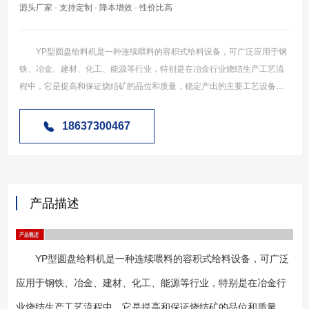
源头厂家 · 支持定制 · 降本增效 · 性价比高
YP型圆盘给料机是一种连续喂料的容积式给料设备，可广泛应用于钢
铁、冶金、建材、化工、能源等行业，特别是在冶金行业烧结生产工艺流
程中，它是提高和保证烧结矿的品位和质量，稳定产出的主要工艺设备，
它的正常运行将直接影响到钢铁的产量和质量。它安装于料仓、筒仓、及
斗仓等储存装置的卸料口，依靠物料的重力作用和给料机工作机构的强制
18637300467
作用，将存在仓内的物料卸出并连续均匀地喂入下一装置中。当它停止工
作时，还可以起到存仓闭锁作用。 YP型圆盘给料机是我公司在消化吸
收传统圆盘给料机的技术基础上，结合国内实际情况改进制造的一种高可
靠性、节能型的新型圆盘给料机，在结构上比其它圆盘给料机更合
产品描述
理。 YP型圆盘给料机是由落料套筒、支撑转盘、回转支撑、啮合齿
轮、电机减速机、支架、闸门等组成（如下图），结合齿轮与支撑转盘螺
栓连接于一体，电机减速机带动支撑转盘转动，物料由落料套筒下落至支
YP型圆盘给料机是一种连续喂料的容积式给料设备，可广泛
撑转盘上，支撑转盘上装有手动或电动闸门，用来调节物料的处理量，当
物料在转盘上转动中被刮刀推下至落料口，从而完成给料过程。 1、采
应用于钢铁、冶金、建材、化工、能源等行业，特别是在冶金行
用蜗壳式落料套筒，使出料更为顺畅、平稳； 2、改进了套筒上传统的
业烧结生产工艺流程中，它是提高和保证烧结矿的品位和质量，