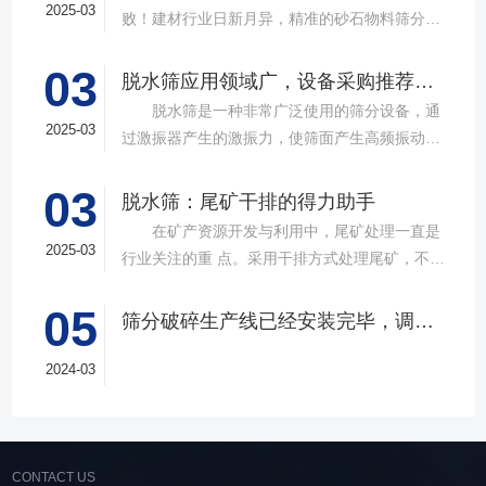
2025-03
败！建材行业日新月异，精准的砂石物料筛分工
具成为了确保工程质量，提升生产效率的关键。
03
故道金机械，深耕振动筛分领域三十载，推出多
脱水筛应用领域广，设备采购推荐选择实力厂家
款高质量直线筛设备，以稳定的筛分质量，强大
脱水筛是一种非常广泛使用的筛分设备，通
的处理能力，提供建材砂石物料筛分解决方
2025-03
过激振器产生的激振力，使筛面产生高频振动，
案。 ▲故道金机械直线振动筛 布局合
物料在筛面上受到连续抛掷，从而实现固体颗粒
理，精准分级 故道金机械拥有强大的技术团
03
与液体之间的分离。在多个行业中，脱水筛都发
脱水筛：尾矿干排的得力助手
队，产品设计时考虑机械结构、动力学特性和操
挥着不可或缺的作用。故道金机械带大家一起了
在矿产资源开发与利用中，尾矿处理一直是
作便捷性，其生产的直线筛产品使用时，物料在
解。 ▲故道金机械单层高频脱水振动筛
2025-03
行业关注的重 点。采用干排方式处理尾矿，不仅
筛面快速且均匀分布，筛孔不堵塞，筛分效率
在采矿业中，脱水筛经常被用于尾矿和精矿的脱
可节约企业生态环境治理资金，减少节能减排和
高，筛分精度高，为建材产品带来稳定可靠的质
水处理。选矿完成后，尾矿处理过程中需要脱水
05
尾矿库维护费用，还可回收尾矿中的有价成分，
量提升。 智能调控，灵活应对 故道金机
筛分破碎生产线已经安装完毕，调试生产中
筛协助去除多余的水分，以便于尾矿的堆放或再
提高企业经济效益。尾矿干排过程中，少不了振
械直线筛可加装plc控制系统，实现远程操控。用
利用；在精矿进行进一步加工前，也需要通过脱
动筛分设备的助力，脱水筛，凭借强大的性能优
2024-03
户可根据实际需求轻松调整振幅、频率等筛分参
水筛进行脱水处理，以提高其品质和后续加工效
势，成为了尾矿干排系统中经常使用的明星产
数，使故道金机械直线筛能够轻松应对不同材质
率。 在煤炭行业中，脱水筛主要用于煤泥的
品。 ▲脱水振动筛 脱水筛，专为处理含
与粒度的筛分挑战，提升筛分效率。 坚实耐
脱水处理。煤泥是煤炭洗选过程中的副产品，含
水物料而生，该设备通过激振器产生的激振力，
用，维护省心 故道金机械直线振动筛优选高
有大量的水分，使用脱水筛进行处理，可以将煤
使筛面产生高频振动，含水物料进入振动筛后，
CONTACT US
质量材料，生产环节层层把控，生产出的振动筛