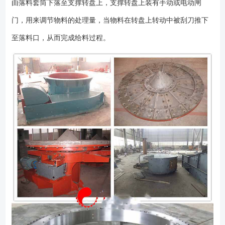
由落料套筒下落至支撑转盘上，支撑转盘上装有手动或电动闸
下料口、调节闸门、刮板和注油管组成。 结构简图如下：
门，用来调节物料的处理量，当物料在转盘上转动中被刮刀推下
至落料口，从而完成给料过程。