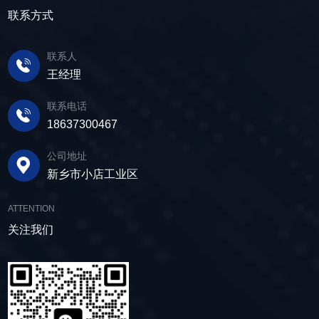
泥中的水分去除，使其达到后续加工的要
在筛面上受到连续抛掷，从而实现固体颗粒与液
产品筛体强度高，坚实耐用，可长时间高强度稳
联系方式
求。 在建筑行业中，脱水筛被广泛应用于砂
体之间的分离。 脱水筛筛板采用模块式设
定作业。另外，该直线筛设备维护保养便捷，只
石料厂的水洗砂脱水处理。水洗砂在生产过程中
计，无需螺栓即可安装，维护更换便捷，仅需要
需要定期检查、清洁、添加润滑油，即可保证振
需要去除表面的泥土和杂质，这时候就需要用脱
联系人
3-5分钟即可完成筛板更换，显著减少了停机维护
动筛的正常运行和使用寿命。 绿色节能，引
水筛，通过脱水筛对物料进行处理，可以确保砂
王经理
的时间。其筛网具备自清洁功能，可轻松清除粘
领未来 追求筛分效率的同时，故道金机械也
子的质量符合建筑要求，为建筑工程提供高质量
附在筛网上的物料，预防筛料堵网。此外，脱水
积极响应国家环保政策，部分直线筛筛体采用全
联系电话
的建筑材料。 在食品行业中，脱水筛可以用
筛还配备了橡胶隔振弹簧作为减震装置，很好地
封闭设计，降低噪音与粉尘污染，为构建绿色建
18637300467
于水果、蔬菜沥水，还可以用于果汁、酒类、调
降低设备运行时产生的噪音，为用户创造更加舒
材产业贡献力量。 如今，故道金机械直线筛
味品等液态食品的过滤和分离，为后续食材储
适的工作环境。 脱水筛体积相对较小，单位
已广泛应用于各类建材物料的筛分作业中，成为
公司地址
存、运输及使用提供便利。 ▲故道金机械双
面积处理量大，可够满足多种物料的脱水作业的
了众多建材企业的信赖之选。如果您也希望提升
新乡市小店工业区
层高频脱水振动筛 说了这么多，相信大家对
要求，支持24小时不间断的连续干排作业，提升
建材物料的筛分效率，欢迎随时星空（中国），
脱水筛的重要性有了更加清晰地认识，在产品采
生产线脱水效率。 ▲脱水振动筛 脱水筛
故道金机械将提供高质量的产品，竭诚为您服
ATTENTION
购时，也一定要擦亮眼睛。故道金机械深耕振动
适用于金属矿山、非金属矿山以及煤矿等领域的
务！
关注我们
筛分行业多年，拥有丰富的生产经验和出色的技
尾矿处理。通过脱水筛的处理，尾矿的含水量大
术实力，我们生产的脱水筛产品，品质稳定，生
大降低，干排效果好，为矿山企业带来了显著的
产效率高，使用维护便利，能够满足不同行业，
经济效益和社会效益。脱水筛同样适用于电力、
不同客户的多样化需求，助力生产提效。
制糖、制盐、污水厂等领域，助力对细颗粒物料
的干湿分级、脱水、脱介、脱泥。